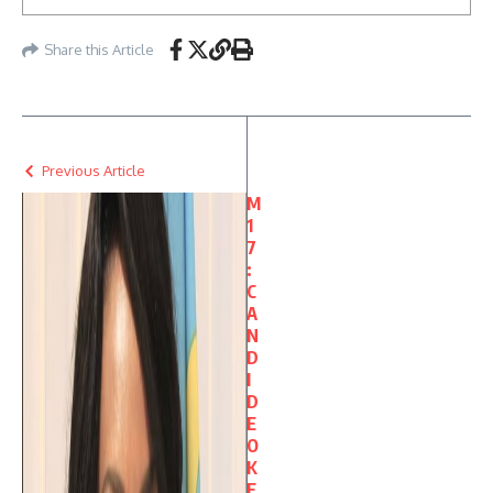
Share this Article
Previous Article
M
1
7
:
C
A
N
D
I
D
E
O
K
E