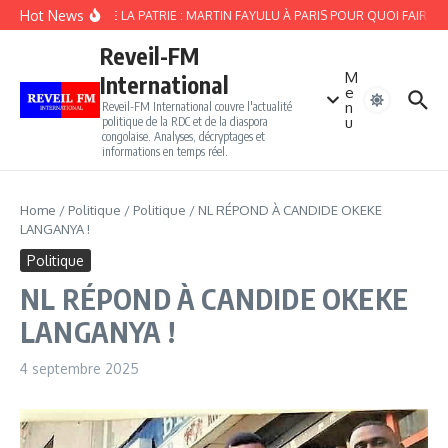
Aller au contenu
Hot News
CAMP DE LA PATRIE : MARTIN FAYULU À PARIS POUR QUOI FAIRE ?
Reveil-FM
M
International
e
n
Reveil-FM International couvre l'actualité
u
politique de la RDC et de la diaspora
congolaise. Analyses, décryptages et
informations en temps réel.
Home
/
Politique
/
Politique
/
NL RÉPOND À CANDIDE OKEKE
LANGANYA !
Politique
NL RÉPOND À CANDIDE OKEKE
LANGANYA !
4 septembre 2025