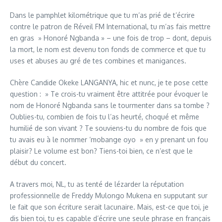
Dans le pamphlet kilométrique que tu m’as prié de t’écrire
contre le patron de Réveil FM International, tu m’as fais mettre
en gras » Honoré Ngbanda » – une fois de trop – dont, depuis
la mort, le nom est devenu ton fonds de commerce et que tu
uses et abuses au gré de tes combines et manigances.
Chère Candide Okeke LANGANYA, hic et nunc, je te pose cette
question : » Te crois-tu vraiment être attitrée pour évoquer le
nom de Honoré Ngbanda sans le tourmenter dans sa tombe ?
Oublies-tu, combien de fois tu l’as heurté, choqué et même
humilié de son vivant ? Te souviens-tu du nombre de fois que
tu avais eu à le nommer ‘mobange oyo » en y prenant un fou
plaisir? Le volume est bon? Tiens-toi bien, ce n’est que le
début du concert.
A travers moi, NL, tu as tenté de lézarder la réputation
professionnelle de Freddy Mulongo Mukena en supputant sur
le fait que son écriture serait lacunaire. Mais, est-ce que toi, je
dis bien toi, tu es capable d’écrire une seule phrase en français