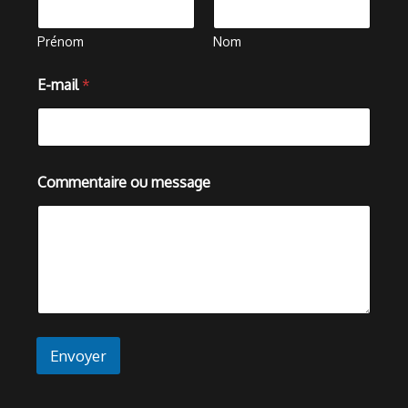
Prénom
Nom
o
E-mail
*
u
E
-
m
a
i
Commentaire ou message
l
C
o
m
m
e
n
t
a
i
Envoyer
r
e