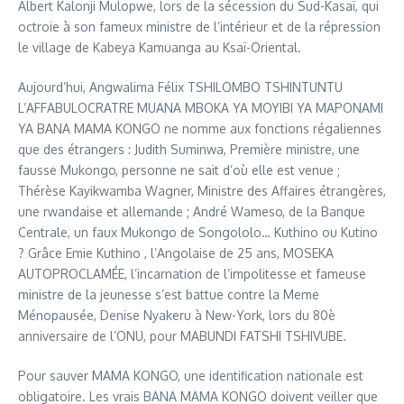
Albert Kalonji Mulopwe, lors de la sécession du Sud-Kasaï, qui
octroie à son fameux ministre de l’intérieur et de la répression
le village de Kabeya Kamuanga au Ksaï-Oriental.
Aujourd’hui, Angwalima Félix TSHILOMBO TSHINTUNTU
L’AFFABULOCRATRE MUANA MBOKA YA MOYIBI YA MAPONAMI
YA BANA MAMA KONGO ne nomme aux fonctions régaliennes
que des étrangers : Judith Suminwa, Première ministre, une
fausse Mukongo, personne ne sait d’où elle est venue ;
Thérèse Kayikwamba Wagner, Ministre des Affaires étrangères,
une rwandaise et allemande ; André Wameso, de la Banque
Centrale, un faux Mukongo de Songololo… Kuthino ou Kutino
? Grâce Emie Kuthino , l’Angolaise de 25 ans, MOSEKA
AUTOPROCLAMÉE, l’incarnation de l’impolitesse et fameuse
ministre de la jeunesse s’est battue contre la Meme
Ménopausée, Denise Nyakeru à New-York, lors du 80è
anniversaire de l’ONU, pour MABUNDI FATSHI TSHIVUBE.
Pour sauver MAMA KONGO, une identification nationale est
obligatoire. Les vrais BANA MAMA KONGO doivent veiller que