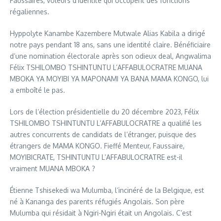
Faussaires, voleurs d’identité qui occupent des fonctions
régaliennes.
Hyppolyte Kanambe Kazembere Mutwale Alias Kabila a dirigé
notre pays pendant 18 ans, sans une identité claire. Bénéficiaire
d’une nomination électorale après son odieux deal, Angwalima
Félix TSHILOMBO TSHINTUNTU L’AFFABULOCRATRE MUANA
MBOKA YA MOYIBI YA MAPONAMI YA BANA MAMA KONGO, lui
a emboîté le pas.
Lors de l’élection présidentielle du 20 décembre 2023, Félix
TSHILOMBO TSHINTUNTU L’AFFABULOCRATRE a qualifié les
autres concurrents de candidats de l’étranger, puisque des
étrangers de MAMA KONGO. Fieffé Menteur, Faussaire,
MOYIBICRATE, TSHINTUNTU L’AFFABULOCRATRE est-il
vraiment MUANA MBOKA ?
Étienne Tshisekedi wa Mulumba, l’incinéré de la Belgique, est
né à Kananga des parents réfugiés Angolais. Son père
Mulumba qui résidait à Ngiri-Ngiri était un Angolais. C’est