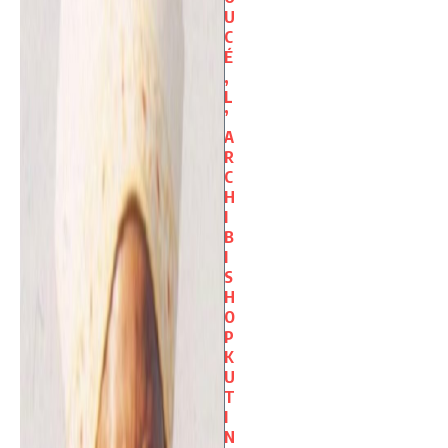
U
C
É
,
L
’
A
R
C
H
I
B
I
S
H
O
P
K
U
T
I
N