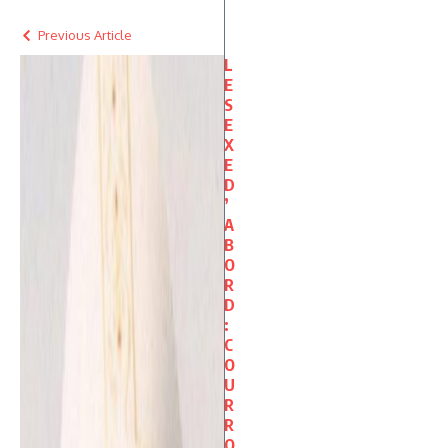
Previous Article
L
E
S
E
X
E
D
’
A
B
O
R
D
:
C
O
U
R
R
O