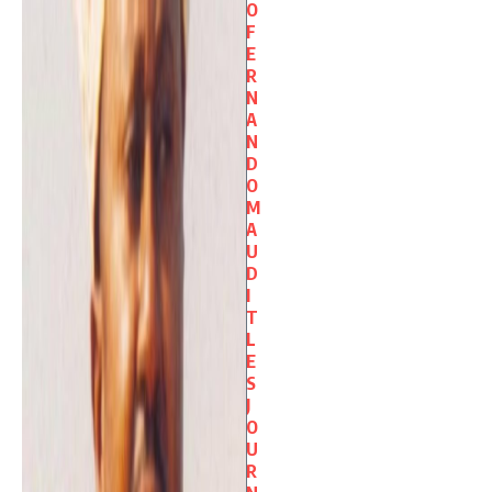
O
F
E
R
N
A
N
D
O
M
A
U
D
I
T
L
E
S
J
O
U
R