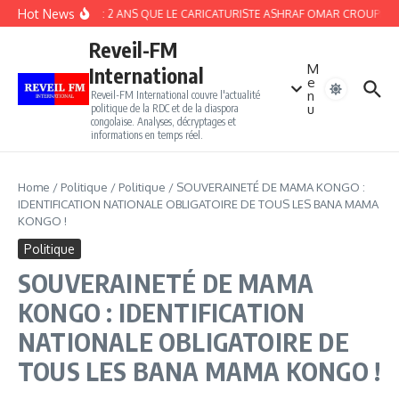
Aller au contenu
Hot News
EGYPTE : 2 ANS QUE LE CARICATURISTE ASHRAF OMAR CROUPIT DAN
Reveil-FM
M
International
e
n
Reveil-FM International couvre l'actualité
u
politique de la RDC et de la diaspora
congolaise. Analyses, décryptages et
informations en temps réel.
Home
/
Politique
/
Politique
/
SOUVERAINETÉ DE MAMA KONGO :
IDENTIFICATION NATIONALE OBLIGATOIRE DE TOUS LES BANA MAMA
KONGO !
Politique
SOUVERAINETÉ DE MAMA
KONGO : IDENTIFICATION
NATIONALE OBLIGATOIRE DE
TOUS LES BANA MAMA KONGO !