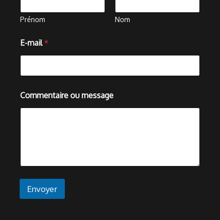
Prénom
Nom
E-mail
*
N
Commentaire ou message
o
m
E
-
m
a
i
l
m
e
Envoyer
s
s
a
g