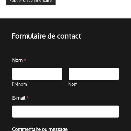
Formulaire de contact
m
Nom
*
e
s
s
a
g
Prénom
Nom
e
N
E-mail
*
o
m
N
o
m
Commentaire ou message