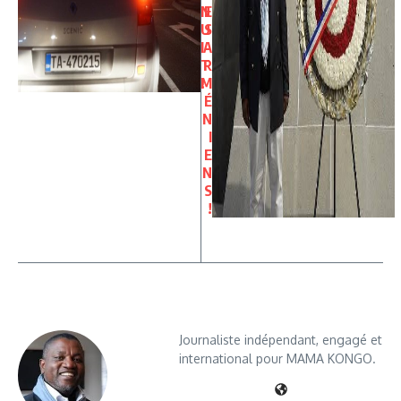
N
E
U
S
I
A
T
R
!
M
É
N
I
E
N
S
!
Journaliste indépendant, engagé et
international pour MAMA KONGO.