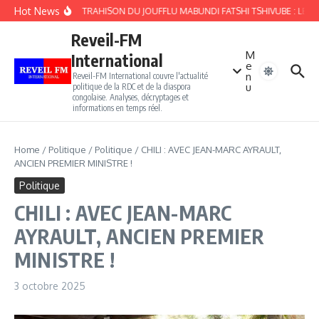
Aller au contenu
Hot News
HAUTE TRAHISON DU JOUFFLU MABUNDI FATSHI TSHIVUBE : LE 25
Reveil-FM
M
International
e
n
Reveil-FM International couvre l'actualité
u
politique de la RDC et de la diaspora
congolaise. Analyses, décryptages et
informations en temps réel.
Home
/
Politique
/
Politique
/
CHILI : AVEC JEAN-MARC AYRAULT,
ANCIEN PREMIER MINISTRE !
Politique
CHILI : AVEC JEAN-MARC
AYRAULT, ANCIEN PREMIER
MINISTRE !
3 octobre 2025