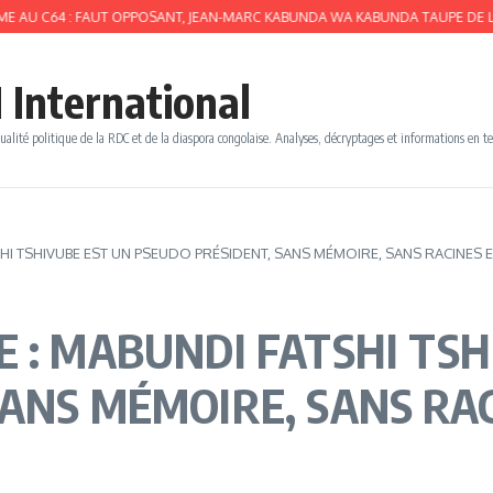
4 : FAUT OPPOSANT, JEAN-MARC KABUNDA WA KABUNDA TAUPE DE L’UDPS LIME
 International
ualité politique de la RDC et de la diaspora congolaise. Analyses, décryptages et informations en t
SHI TSHIVUBE EST UN PSEUDO PRÉSIDENT, SANS MÉMOIRE, SANS RACINES E
 : MABUNDI FATSHI TSH
ANS MÉMOIRE, SANS RAC