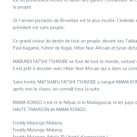
le peuple.
Or l’ancien pizzaiolo de Bruxelles est le plus inculte. L’indiv
président est sans peuple.
Ce grand voleur du destin de tout un peuple, devant ses Taliban
Paul Kagame, Führer de Kigali, Hitler Noir Africain et tyran-di
MABUNDI FATSHI TSHIVUBE se fout de tout le monde, surto
Il est prêt à discuter avec Hitler Noir Africain qui a dans sa c
Sans honte, MATSHAFU FATSHI TSHIVUBE a nargué MAMA KONGO 
après moi le chaos, on connaît tous la suite.
MAMA KONGO n’est ni le Népal, ni le Madagascar, ni les pays de
HAUTE TRAHISON de MAMA KONGO.
Freddy Mulongo Mukena
Freddy Mulongo Mukena
Freddy Mulongo-Article 19 Liberté d’expression !