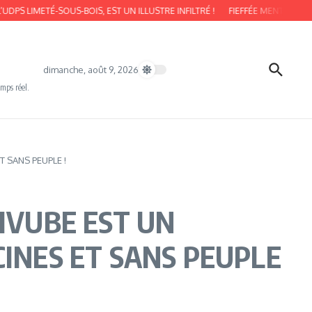
TÉ-SOUS-BOIS, EST UN ILLUSTRE INFILTRÉ !
FIEFFÉE MENTEUSE COMME S
dimanche, août 9, 2026
emps réel.
T SANS PEUPLE !
IVUBE EST UN
INES ET SANS PEUPLE