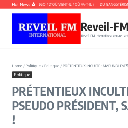
Aller au contenu
Hot News
-CE QUE LE KONGO ? D’OÙ VIENT-IL ? OÙ VA-T-IL ?
DU GANGSTÉRISME AU C6
Reveil-FM
Reveil-FM International couvre l'act
Home
/
Politique
/
Politique
/
PRÉTENTIEUX INCULTE : MABUNDI FAT
Politique
PRÉTENTIEUX INCULTE
PSEUDO PRÉSIDENT, S
!