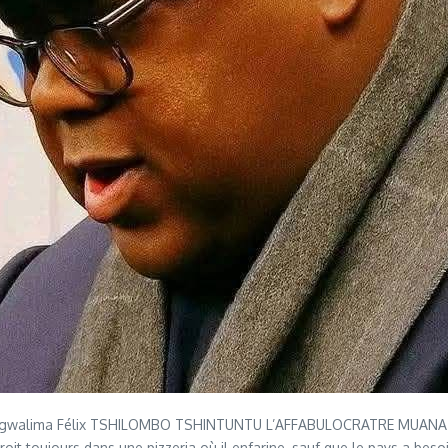
gique, Angwalima Félix TSHILOMBO TSHINTUNTU L’AFFABULOCRATRE
 croit toujours dans une pizzeria où il enfarine, sauf que le pays a b