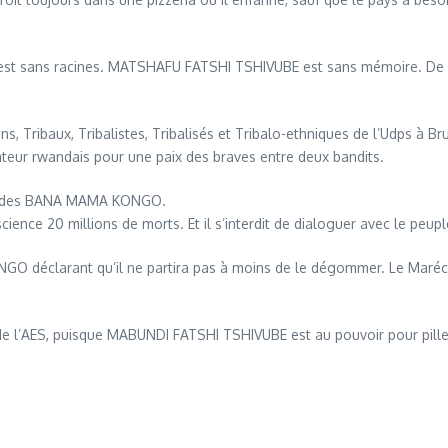
idu est sans racines. MATSHAFU FATSHI TSHIVUBE est sans mémoire. De pl
s, Tribaux, Tribalistes, Tribalisés et Tribalo-ethniques de l’Udps à Br
ctateur rwandais pour une paix des braves entre deux bandits.
ut des BANA MAMA KONGO.
onscience 20 millions de morts. Et il s’interdit de dialoguer avec le pe
déclarant qu’il ne partira pas à moins de le dégommer. Le Maréch
 l’AES, puisque MABUNDI FATSHI TSHIVUBE est au pouvoir pour piller e