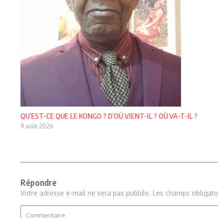
QU’EST-CE QUE LE KONGO ? D’OÙ VIENT-IL ? OÙ VA-T-IL ?
9 août 2026
Répondre
Votre adresse e-mail ne sera pas publiée.
Les champs obligato