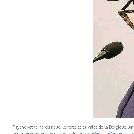
Psychopathe narcissique, le roitelet et valet de la Bel
est un prétentieux inculte et larbin des gaffes. L’enfarineur se