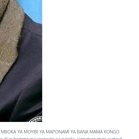
 MUANA MBOKA YA MOYIBI YA MAPONAMI YA BANA MAMA KONGO
esoin d’un homme qui respecte sa parole, signature mais surtout