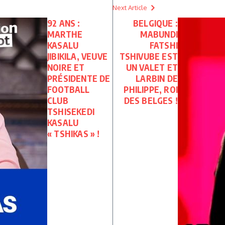
Next Article
92 ANS :
BELGIQUE :
MARTHE
MABUNDI
KASALU
FATSHI
JIBIKILA, VEUVE
TSHIVUBE EST
NOIRE ET
UN VALET ET
PRÉSIDENTE DE
LARBIN DE
FOOTBALL
PHILIPPE, ROI
CLUB
DES BELGES !
TSHISEKEDI
KASALU
« TSHIKAS » !