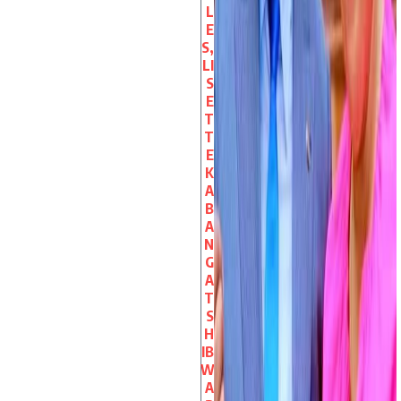
L
E
S,
LI
S
E
T
T
E
K
A
B
A
N
G
A
T
S
H
IB
W
A