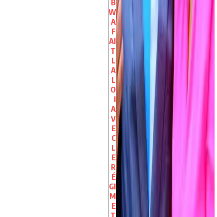
B
W
A
F
AI
T
L
A
L
O
I
A
V
E
C
L
E
R
É
GI
M
E
T