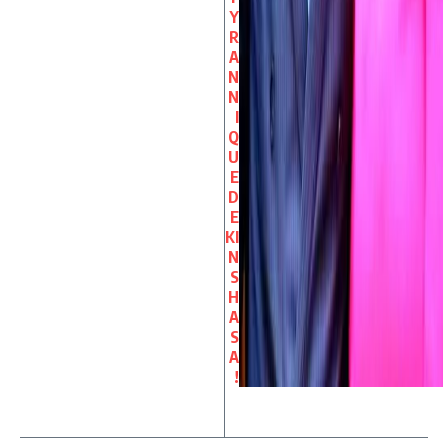
Y
R
A
N
N
I
Q
U
E
D
E
KI
N
S
H
A
S
A
!