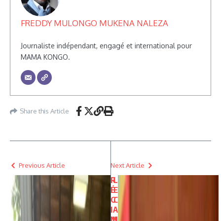
FREDDY MULONGO MUKENA NALEZA
Journaliste indépendant, engagé et international pour
MAMA KONGO.
Share this Article
Previous Article
Next Article
R
L
É
E
G
C
I
A
M
N