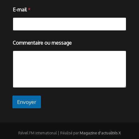
N
E-mail
*
o
m
m
e
s
s
Commentaire ou message
a
g
e
o
u
Envoyer
Réveil FM international | Réalisé par
Magazine d'actualités X