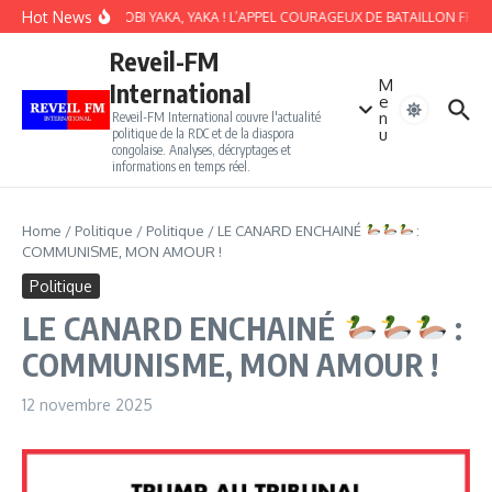
Aller au contenu
Hot News
SOKI BALOBI YAKA, YAKA ! L’APPEL COURAGEUX DE BATAILLON FRONT
Reveil-FM
M
International
e
n
Reveil-FM International couvre l'actualité
u
politique de la RDC et de la diaspora
congolaise. Analyses, décryptages et
informations en temps réel.
Home
/
Politique
/
Politique
/
LE CANARD ENCHAINÉ
:
COMMUNISME, MON AMOUR !
Politique
LE CANARD ENCHAINÉ
:
COMMUNISME, MON AMOUR !
12 novembre 2025