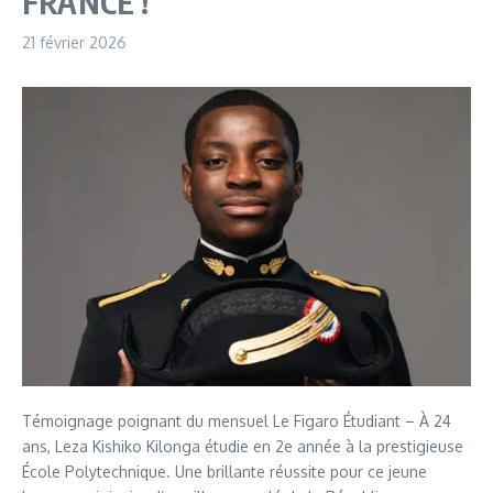
FRANCE !
21 février 2026
Témoignage poignant du mensuel Le Figaro Étudiant – À 24
ans, Leza Kishiko Kilonga étudie en 2e année à la prestigieuse
École Polytechnique. Une brillante réussite pour ce jeune