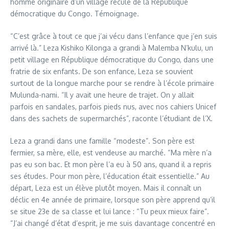
homme originaire d’un village reculé de la République
démocratique du Congo. Témoignage.
“C’est grâce à tout ce que j’ai vécu dans l’enfance que j’en suis
arrivé là.” Leza Kishiko Kilonga a grandi à Malemba N’kulu, un
petit village en République démocratique du Congo, dans une
fratrie de six enfants. De son enfance, Leza se souvient
surtout de la longue marche pour se rendre à l’école primaire
Mulunda-nami. “Il y avait une heure de trajet. On y allait
parfois en sandales, parfois pieds nus, avec nos cahiers Unicef
dans des sachets de supermarchés”, raconte l’étudiant de l’X.
Leza a grandi dans une famille “modeste”. Son père est
fermier, sa mère, elle, est vendeuse au marché. “Ma mère n’a
pas eu son bac. Et mon père l’a eu à 50 ans, quand il a repris
ses études. Pour mon père, l’éducation était essentielle.” Au
départ, Leza est un élève plutôt moyen. Mais il connaît un
déclic en 4e année de primaire, lorsque son père apprend qu’il
se situe 23e de sa classe et lui lance : “Tu peux mieux faire”.
“J’ai changé d’état d’esprit, je me suis davantage concentré en