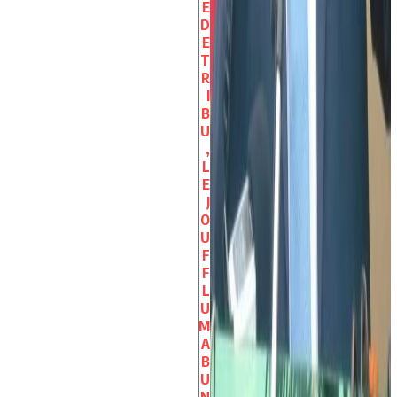
E
D
E
T
R
I
B
U
,
L
E
J
O
U
F
F
L
U
M
A
B
U