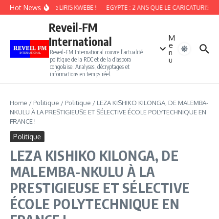
Aller au contenu
Hot News
HOMMAGE À Me LIRIS KWEBE !
EGYPTE : 2 ANS QUE LE CARICATURISTE 
Reveil-FM
M
International
e
n
Reveil-FM International couvre l'actualité
u
politique de la RDC et de la diaspora
congolaise. Analyses, décryptages et
informations en temps réel.
Home
/
Politique
/
Politique
/
LEZA KISHIKO KILONGA, DE MALEMBA-
NKULU À LA PRESTIGIEUSE ET SÉLECTIVE ÉCOLE POLYTECHNIQUE EN
FRANCE !
Politique
LEZA KISHIKO KILONGA, DE
MALEMBA-NKULU À LA
PRESTIGIEUSE ET SÉLECTIVE
ÉCOLE POLYTECHNIQUE EN