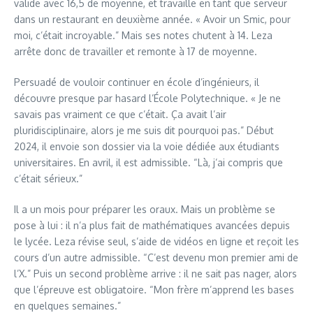
valide avec 16,5 de moyenne, et travaille en tant que serveur
dans un restaurant en deuxième année. « Avoir un Smic, pour
moi, c’était incroyable.” Mais ses notes chutent à 14. Leza
arrête donc de travailler et remonte à 17 de moyenne.
Persuadé de vouloir continuer en école d’ingénieurs, il
découvre presque par hasard l’École Polytechnique. « Je ne
savais pas vraiment ce que c’était. Ça avait l’air
pluridisciplinaire, alors je me suis dit pourquoi pas.” Début
2024, il envoie son dossier via la voie dédiée aux étudiants
universitaires. En avril, il est admissible. “Là, j’ai compris que
c’était sérieux.”
Il a un mois pour préparer les oraux. Mais un problème se
pose à lui : il n’a plus fait de mathématiques avancées depuis
le lycée. Leza révise seul, s’aide de vidéos en ligne et reçoit les
cours d’un autre admissible. “C’est devenu mon premier ami de
l’X.” Puis un second problème arrive : il ne sait pas nager, alors
que l’épreuve est obligatoire. “Mon frère m’apprend les bases
en quelques semaines.”