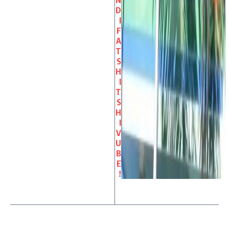
N
D
I
F
A
T
S
H
I
T
S
H
I
V
U
B
E
!