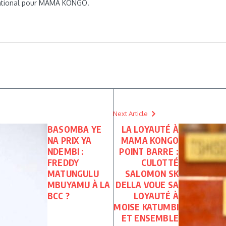
rnational pour MAMA KONGO.
Next Article
BASOMBA YE
LA LOYAUTÉ À
NA PRIX YA
MAMA KONGO
NDEMBI :
POINT BARRE :
FREDDY
CULOTTÉ
MATUNGULU
SALOMON SK
MBUYAMU À LA
DELLA VOUE SA
BCC ?
LOYAUTÉ À
MOISE KATUMBI
ET ENSEMBLE