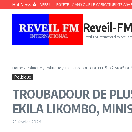
Aller au contenu
Hot News
 Me LIRIS KWEBE !
EGYPTE : 2 ANS QUE LE CARICATURISTE ASHRAF OMAR 
Reveil-FM
Reveil-FM International couvre l'act
Home
/
Politique
/
Politique
/
TROUBADOUR DE PLUS : 72 MOIS DE S
Politique
TROUBADOUR DE PLUS 
EKILA LIKOMBO, MINI
23 février 2026