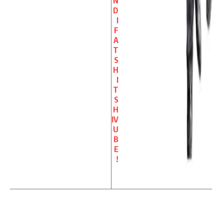
N
D
I
F
A
T
S
H
I
T
S
H
IV
U
B
E
!