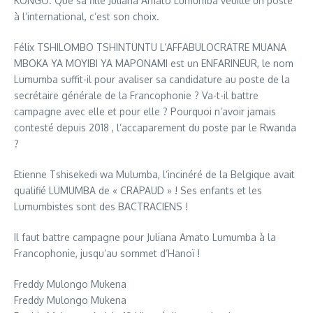
KONGO. Que sa fille Juliana Amato Lumumba veuille un poste
à l’international, c’est son choix.
Félix TSHILOMBO TSHINTUNTU L’AFFABULOCRATRE MUANA
MBOKA YA MOYIBI YA MAPONAMI est un ENFARINEUR, le nom
Lumumba suffit-il pour avaliser sa candidature au poste de la
secrétaire générale de la Francophonie ? Va-t-il battre
campagne avec elle et pour elle ? Pourquoi n’avoir jamais
contesté depuis 2018 , l’accaparement du poste par le Rwanda
?
Etienne Tshisekedi wa Mulumba, l’incinéré de la Belgique avait
qualifié LUMUMBA de « CRAPAUD » ! Ses enfants et les
Lumumbistes sont des BACTRACIENS !
Il faut battre campagne pour Juliana Amato Lumumba à la
Francophonie, jusqu’au sommet d’Hanoï !
Freddy Mulongo Mukena
Freddy Mulongo Mukena