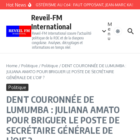
Aller au contenu
Hot News
DU GANGSTÉRISME AU C64 : FAUT OPPOSANT, JEAN-MARC KABUNDA W
Reveil-FM
M
International
e
n
Reveil-FM International couvre l'actualité
u
politique de la RDC et de la diaspora
congolaise. Analyses, décryptages et
informations en temps réel.
Home
/
Politique
/
Politique
/
DENT COURONNÉE DE LUMUMBA :
JULIANA AMATO POUR BRIGUER LE POSTE DE SECRÉTAIRE
GÉNÉRALE DE L’OIF ?
Politique
DENT COURONNÉE DE
LUMUMBA : JULIANA AMATO
POUR BRIGUER LE POSTE DE
SECRÉTAIRE GÉNÉRALE DE