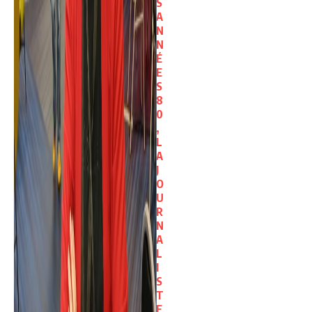
S
A
N
N
É
E
S
8
0
,
L
A
J
O
U
R
N
A
L
I
S
T
E