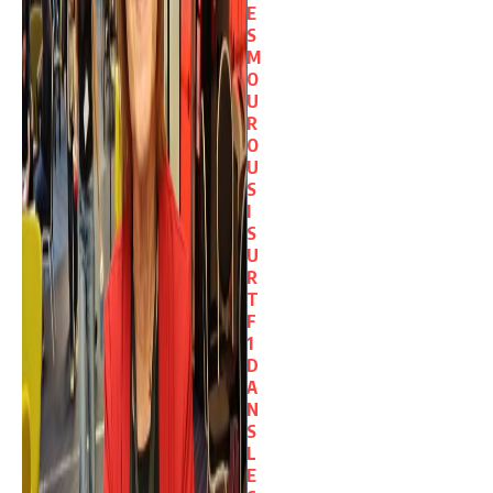
E
S
M
O
U
R
O
U
S
I
S
U
R
T
F
1
D
A
N
S
L
E