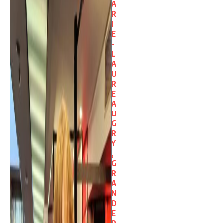
A
R
I
E
-
L
A
U
R
E
A
U
G
R
Y
,
G
R
A
N
D
E