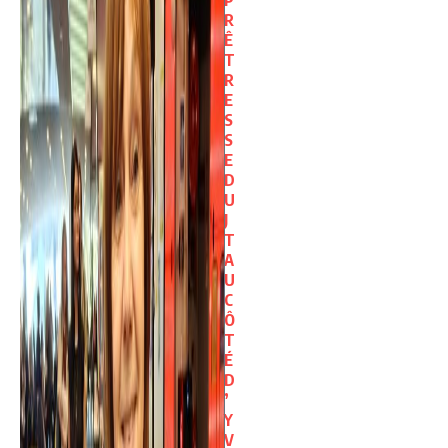
P
R
Ê
T
R
E
S
S
E
D
U
J
T
A
U
C
Ô
T
É
D
’
Y
V