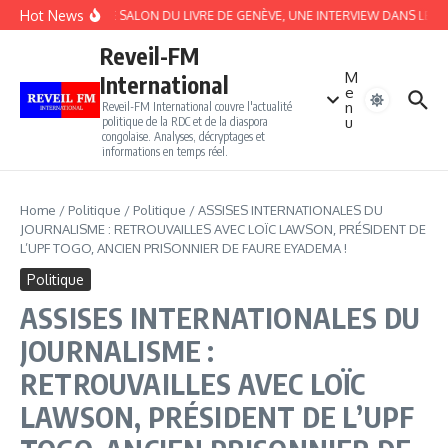
Aller au contenu
Hot News
APRÈS LE SALON DU LIVRE DE GENÈVE, UNE INTERVIEW DANS LE TG
Reveil-FM
M
International
e
n
Reveil-FM International couvre l'actualité
u
politique de la RDC et de la diaspora
congolaise. Analyses, décryptages et
informations en temps réel.
Home
/
Politique
/
Politique
/
ASSISES INTERNATIONALES DU
JOURNALISME : RETROUVAILLES AVEC LOÏC LAWSON, PRÉSIDENT DE
L’UPF TOGO, ANCIEN PRISONNIER DE FAURE EYADEMA !
Politique
ASSISES INTERNATIONALES DU
JOURNALISME :
RETROUVAILLES AVEC LOÏC
LAWSON, PRÉSIDENT DE L’UPF