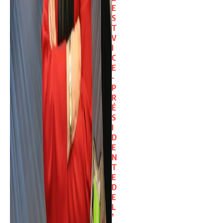
E
S
T
V
I
C
E
-
P
R
É
S
I
D
E
N
T
E
D
E
L
’