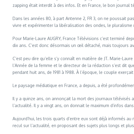
zapping était interdit à des infos. Et en France, le bon journa
Dans les années 80, à part Antenne 2, FR 3, on ne poussait pas 
vivre et expérimenter la libéralisation des ondes, le pluralisme
Pour Marie-Laure AUGRY, France Télévisions c’est terminé depui
dix ans. C’est donc désormais un œil détaché, mais toujours avis
C’est peu dire qu’elle s’y connaît en matière de JT. Marie-Laure
l’Année de la femme et le directeur de la rédaction s’est dit 
pendant huit ans, de 1981 à 1988. À l’époque, le couple exerçai
Le paysage médiatique en France, a depuis, a été profondément
Il y a quinze ans, on annonçait la mort des journaux télévisés
l’actualité. Il y a vingt ans, on donnait le maximum d’infos da
Aujourd’hui, les trois quarts d’entre eux sont déjà informés au 
recul sur l’actualité, en proposant des sujets plus longs et plu