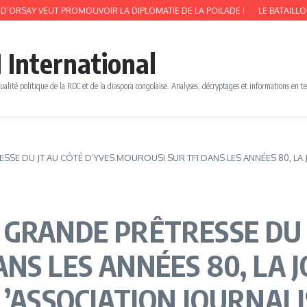
UT PROMOUVOIR LA DIPLOMATIE DE LA POILADE !
LE BATAILLON FRONT POP
 International
ualité politique de la RDC et de la diaspora congolaise. Analyses, décryptages et informations en t
SE DU JT AU CÔTÉ D’YVES MOUROUSI SUR TF1 DANS LES ANNÉES 80, LA J
 GRANDE PRÊTRESSE DU 
NS LES ANNÉES 80, LA 
L’ASSOCIATION JOURNAL