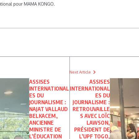
rnational pour MAMA KONGO.
Next Article
ASSISES
ASSISES
INTERNATIONAL
INTERNATIONAL
ES DU
ES DU
JOURNALISME :
JOURNALISME :
NAJAT VALLAUD
RETROUVAILLE
BELKACEM,
S AVEC LOÏC
ANCIENNE
LAWSON,
MINISTRE DE
PRÉSIDENT DE
L’ÉDUCATION
L’UPF TOGO,