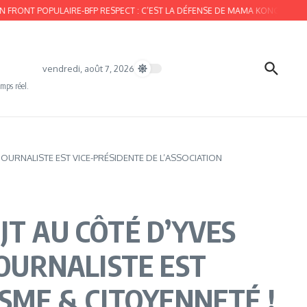
ULAIRE-BFP RESPECT : C’EST LA DÉFENSE DE MAMA KONGO ET L’ARTICLE 64 D
vendredi, août 7, 2026
emps réel.
OURNALISTE EST VICE-PRÉSIDENTE DE L’ASSOCIATION
JT AU CÔTÉ D’YVES
JOURNALISTE EST
ISME & CITOYENNETÉ !