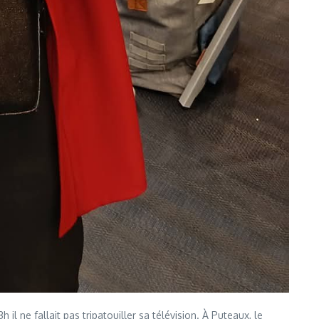
il ne fallait pas tripatouiller sa télévision. À Puteaux, le