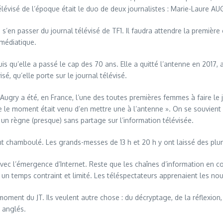
l télévisé de l’époque était le duo de deux journalistes : Marie-Laur
s’en passer du journal télévisé de TF1. Il faudra attendre la première 
 médiatique.
s qu’elle a passé le cap des 70 ans. Elle a quitté l’antenne en 2017,
é, qu’elle porte sur le journal télévisé.
 Augry a été, en France, l’une des toutes premières femmes à faire le j
que le moment était venu d’en mettre une à l’antenne ». On se souvien
t un règne (presque) sans partage sur l’information télévisée.
 chamboulé. Les grands-messes de 13 h et 20 h y ont laissé des plume
 avec l’émergence d’Internet. Reste que les chaînes d’information en 
ns un temps contraint et limité. Les téléspectateurs apprenaient les no
moment du JT. Ils veulent autre chose : du décryptage, de la réflexion,
s anglés.