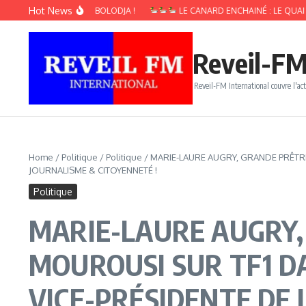
Aller au contenu
Hot News
NS À ALAIN BOLODJA !
LE CANARD ENCHAINÉ : LE QUAI D’ORSAY VE
Reveil-FM
Reveil-FM International couvre l'act
Home
/
Politique
/
Politique
/
MARIE-LAURE AUGRY, GRANDE PRÊTRES
JOURNALISME & CITOYENNETÉ !
Politique
MARIE-LAURE AUGRY,
MOUROUSI SUR TF1 DA
VICE-PRÉSIDENTE DE 