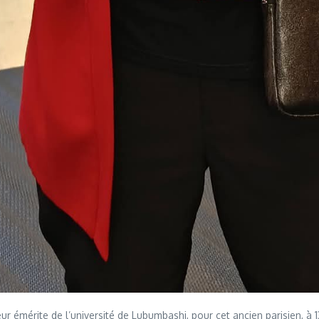
r émérite de l’université de Lubumbashi, pour cet ancien parisien, à 13h 