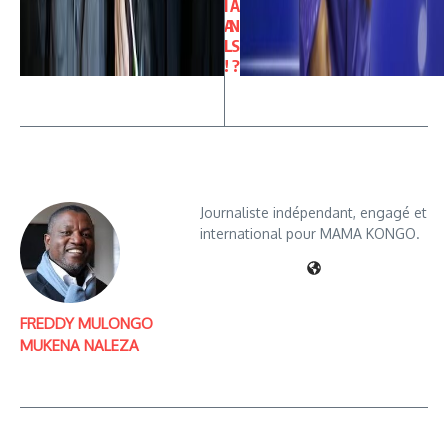
I
A
A
N
L
S
!
?
Journaliste indépendant, engagé et
international pour MAMA KONGO.
FREDDY MULONGO
MUKENA NALEZA