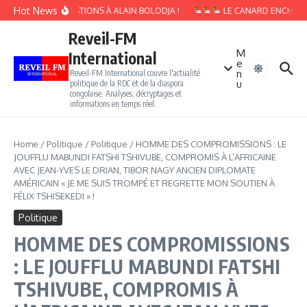
Aller au contenu
Hot News
10 QUESTIONS À ALAIN BOLODJA !
LE CANARD ENCHAINÉ :
Reveil-FM
M
International
e
n
Reveil-FM International couvre l'actualité
u
politique de la RDC et de la diaspora
congolaise. Analyses, décryptages et
informations en temps réel.
Home
/
Politique
/
Politique
/
HOMME DES COMPROMISSIONS : LE
JOUFFLU MABUNDI FATSHI TSHIVUBE, COMPROMIS À L’AFRICAINE
AVEC JEAN-YVES LE DRIAN, TIBOR NAGY ANCIEN DIPLOMATE
AMÉRICAIN « JE ME SUIS TROMPÉ ET REGRETTE MON SOUTIEN À
FÉLIX TSHISEKEDI » !
Politique
HOMME DES COMPROMISSIONS
: LE JOUFFLU MABUNDI FATSHI
TSHIVUBE, COMPROMIS À