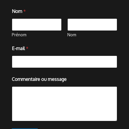
Nom
*
Prénom
Nom
E-mail
*
o
Commentaire ou message
u
C
o
m
m
e
n
t
a