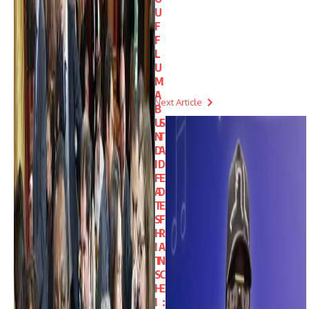
U
F
F
L
U
M
A
Next Article
B
U
S
N
T
D
A
I
D
F
E
A
D
T
E
S
F
H
R
I
A
T
N
S
C
H
E
I
: