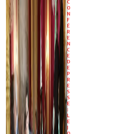
C
O
N
F
É
R
E
N
C
E
D
E
P
R
E
S
S
E
:
L
E
J
O