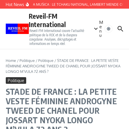
Aller au contenu
Hot News
VUVUZELA MUSICA : LE TCHAKU NATIONAL, LAMBERT MENDE OMALAN
Reveil-FM
M
International
e
n
Reveil-FM International couvre l'actualité
u
politique de la RDC et de la diaspora
congolaise. Analyses, décryptages et
informations en temps réel.
Home
/
Politique
/
Politique
/
STADE DE FRANCE : LA PETITE VESTE
FÉMININE ANDROGYNE TWEED DE CHANEL POUR JOSSART NYOKA
LONGO M’VULA 72 ANS ?
Politique
STADE DE FRANCE : LA PETITE
VESTE FÉMININE ANDROGYNE
TWEED DE CHANEL POUR
JOSSART NYOKA LONGO