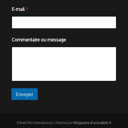
e
*
E-mail
*
o
u
Commentaire ou message
Envoyer
Réveil FM international | Réalisé par
Magazine d'actualités X