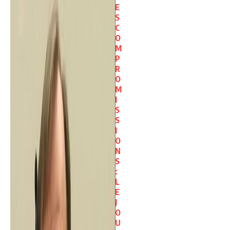
E
S
C
O
M
P
R
O
M
I
S
S
I
O
N
S
:
L
E
J
O
U