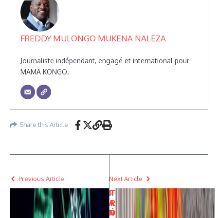
FREDDY MULONGO MUKENA NALEZA
Journaliste indépendant, engagé et international pour
MAMA KONGO.
Share this Article
Previous Article
Next Article
P
T
A
R
N
Ô