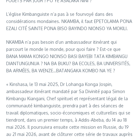
FOUETS PAR JOUR ! PO YE ASALAKA NINI ?
L’église Kimbanguiste n’a pas à se fourvoyé dans des
considérations mondaines. NKAMBA, il faut EPETOLAMA PONA
EZALI CITÉ SAINTE PONA BISO BAYINDO NIONSO YA MOKILI.
NKAMBA n’a pas besoin d’un ambassadeur itinérant qui
parcourt le monde le monde, pour quoi faire ? Est-ce que
BANA MAMA KONGO NIONSO BASI BAYEBI TATA KIMBANGU
DIANTUNGUNUA ? NA BA BUKU? BA ECOLES, BA UNIVERSITÉS,
BA ARMÉES, BA WENZE…BATANGAKA KOMBO NA YE ?
« Kinshasa, le 13 mai 2025, Dr Lohanga Konga Jospin,
ambassadeur itinérant mandaté par Sa Divinité papa Simon
Kimbangu Kiangani, Chef spirituel et représentant légal de la
communauté kimbanguiste, prendra part à des séances de
travail diplomatiques, socio-économiques et culturelles qui se
tiendront, dans un premier temps, à Addis-Abeba, du 14 au 18
mai 2026. Il poursuivra ensuite cette mission en Russie, du 19
au 21 mai 2026, avant de clôturer cette série de travaux auprès