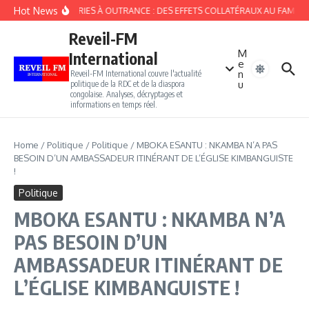
Aller au contenu
Hot News
BUZOBÉRIES À OUTRANCE : DES EFFETS COLLATÉRAUX AU FAMEUX GE
Reveil-FM
M
International
e
n
Reveil-FM International couvre l'actualité
u
politique de la RDC et de la diaspora
congolaise. Analyses, décryptages et
informations en temps réel.
Home
/
Politique
/
Politique
/
MBOKA ESANTU : NKAMBA N’A PAS
BESOIN D’UN AMBASSADEUR ITINÉRANT DE L’ÉGLISE KIMBANGUISTE
!
Politique
MBOKA ESANTU : NKAMBA N’A
PAS BESOIN D’UN
AMBASSADEUR ITINÉRANT DE
L’ÉGLISE KIMBANGUISTE !