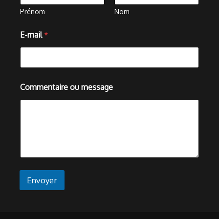
Prénom
Nom
E-mail
*
*
Commentaire ou message
E
-
m
a
i
l
C
o
m
m
Envoyer
e
n
t
a
i