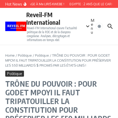
Aller au contenu
Hot News
HOMMAGE À Me LIRIS KWEBE !
EGYPTE : 2 ANS QUE LE CARICAT
Reveil-FM
M
International
e
n
Reveil-FM International couvre l'actualité
u
politique de la RDC et de la diaspora
congolaise. Analyses, décryptages et
informations en temps réel.
Home
/
Politique
/
Politique
/
TRÔNE DU POUVOIR : POUR GODET
MPOYI IL FAUT TRIPATOUILLER LA CONSTITUTION POUR PRÉSERVER
LES 550 MILLIARDS $ PROMIS PAR LES ÉTATS-UNIS !
Politique
TRÔNE DU POUVOIR : POUR
GODET MPOYI IL FAUT
TRIPATOUILLER LA
CONSTITUTION POUR