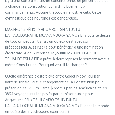
Il y a une sorte d’illettrisme constitutionnel de penser que dieu
à changer sa constitution du jardin d’Eden en dix
commandements. Aucune théologie ne justifie cela. Cette
gymnastique des neurones est dangereuse.
MAKIERO 1er FÉLIX TSHILOMBO TSHINTUNTU
L’AFFABULOCRATRE MUANA MBOKA YA MOYIBI a volé le destin
de tout un peuple. Il a fait un odieux deal avec son
prédécesseur Alias Kabila pour bénéficier d’une nomination
électorale. À deux reprises, le Joufflu MABUNDI FATSHI
TSHIVUBE TSHIVUBE a prêté à deux reprises le serment avec la
même Constitution. Pourquoi veut-il la changer ?
Quelle différence existe-t-elle entre Godet Mpoyi, qui par
flatterie tribale veut le changement de la Constitution pour
préserver les 555 milliards $ promis par les Américains et les
3894 voyages inutiles payés par le trésor public pour
Angwalima Félix TSHILOMBO TSHINTUNTU
L’AFFABULOCRATRE MUANA MBOKA YA MOYIBI dans le monde
en quête des investisseurs extérieurs ?