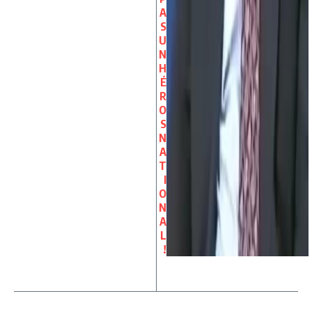
A
S
U
N
H
É
R
O
S
N
A
T
I
O
N
A
L
!