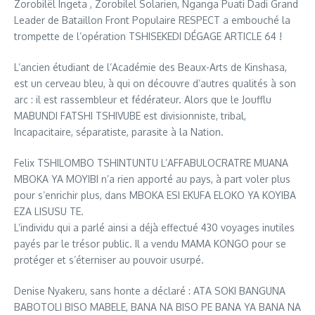
Zorobilël Ingeta , Zorobilel Solarien, Nganga Puati Dadi Grand
Leader de Bataillon Front Populaire RESPECT a embouché la
trompette de l’opération TSHISEKEDI DÉGAGE ARTICLE 64 !
L’ancien étudiant de l’Académie des Beaux-Arts de Kinshasa,
est un cerveau bleu, à qui on découvre d’autres qualités à son
arc : il est rassembleur et fédérateur. Alors que le Joufflu
MABUNDI FATSHI TSHIVUBE est divisionniste, tribal,
Incapacitaire, séparatiste, parasite à la Nation.
Felix TSHILOMBO TSHINTUNTU L’AFFABULOCRATRE MUANA
MBOKA YA MOYIBI n’a rien apporté au pays, à part voler plus
pour s’enrichir plus, dans MBOKA ESI EKUFA ELOKO YA KOYIBA
EZA LISUSU TE.
L’individu qui a parlé ainsi a déjà effectué 430 voyages inutiles
payés par le trésor public. Il a vendu MAMA KONGO pour se
protéger et s’éterniser au pouvoir usurpé.
Denise Nyakeru, sans honte a déclaré : ATA SOKI BANGUNA
BABOTOLI BISO MABELE, BANA NA BISO PE BANA YA BANA NA