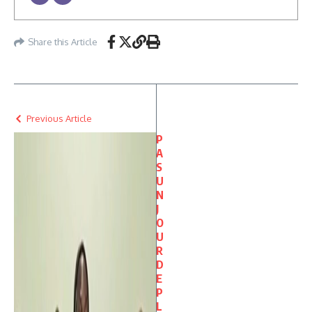
Share this Article
Previous Article
P
A
S
U
N
J
O
U
R
D
E
P
L