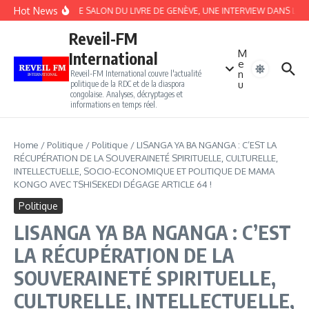
Aller au contenu
Hot News
APRÈS LE SALON DU LIVRE DE GENÈVE, UNE INTERVIEW DANS LE T
Reveil-FM
M
International
e
n
Reveil-FM International couvre l'actualité
u
politique de la RDC et de la diaspora
congolaise. Analyses, décryptages et
informations en temps réel.
Home
/
Politique
/
Politique
/
LISANGA YA BA NGANGA : C’EST LA
RÉCUPÉRATION DE LA SOUVERAINETÉ SPIRITUELLE, CULTURELLE,
INTELLECTUELLE, SOCIO-ECONOMIQUE ET POLITIQUE DE MAMA
KONGO AVEC TSHISEKEDI DÉGAGE ARTICLE 64 !
Politique
LISANGA YA BA NGANGA : C’EST
LA RÉCUPÉRATION DE LA
SOUVERAINETÉ SPIRITUELLE,
CULTURELLE, INTELLECTUELLE,