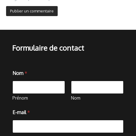
Formulaire de contact
C
Nom
*
o
m
m
e
n
Prénom
Nom
t
a
E-mail
*
i
r
e
m