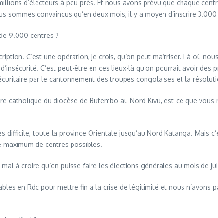
ions d’électeurs à peu près. Et nous avons prévu que chaque centre d’
ous sommes convaincus qu’en deux mois, il y a moyen d’inscrire 3.000
de 9.000 centres ?
ion. C’est une opération, je crois, qu’on peut maîtriser. Là où nous 
d’insécurité. C’est peut-être en ces lieux-là qu’on pourrait avoir des
écuritaire par le cantonnement des troupes congolaises et la résolut
catholique du diocèse de Butembo au Nord-Kivu, est-ce que vous ne
ifficile, toute la province Orientale jusqu’au Nord Katanga. Mais c’
le maximum de centres possibles.
l à croire qu’on puisse faire les élections générales au mois de jui
en Rdc pour mettre fin à la crise de légitimité et nous n’avons pas d