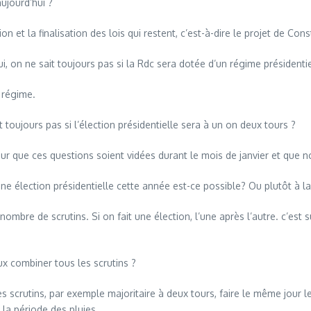
ujourd’hui ?
la finalisation des lois qui restent, c’est-à-dire le projet de Constit
 on ne sait toujours pas si la Rdc sera dotée d’un régime présidenti
 régime.
 toujours pas si l’élection présidentielle sera à un on deux tours ?
ue ces questions soient vidées durant le mois de janvier et que nou
lection présidentielle cette année est-ce possible? Ou plutôt à la f
e de scrutins. Si on fait une élection, l’une après l’autre. c’est sûr
x combiner tous les scrutins ?
utins, par exemple majoritaire à deux tours, faire le même jour le loca
 la période des pluies.