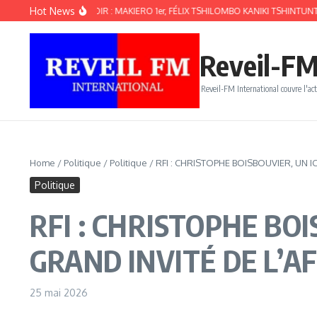
Aller au contenu
Hot News
RUEL LÉOPOLD Il NOIR : MAKIERO 1er, FÉLIX TSHILOMBO KANIKI TSHINTUNTU
Reveil-FM
Reveil-FM International couvre l'act
Home
/
Politique
/
Politique
/
RFI : CHRISTOPHE BOISBOUVIER, UN 
Politique
RFI : CHRISTOPHE BO
GRAND INVITÉ DE L’AF
25 mai 2026