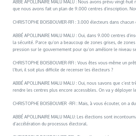
ABBÉ APOLLINAIRE MALU MALU : Nous avons prévu vingt-huit mill
que nous avons fait un plan de 9.000 centres d’inscription. N
CHRISTOPHE BOISBOUVIER-RFI : 3.000 électeurs dans chacun 
ABBÉ APOLLINAIRE MALU MALU : Oui, dans 9.000 centres d’inscript
la sécurité. Parce qu’on a beaucoup de zones grises, de zones 
pression sur le gouvernement pour qu’on améliore le niveau s
CHRISTOPHE BOISBOUVIER-RFI : Vous êtes vous-même un prêtre 
l’Ituri, il soit plus difficile de recenser les électeurs ?
ABBÉ APOLLINAIRE MALU MALU : Oui, nous savons que c’est très d
rendre les centres plus encore accessibles. On va y déployer 
CHRISTOPHE BOISBOUVIER -RFI : Mais, à vous écouter, on a du ma
ABBÉ APOLLINAIRE MALU MALU: Les élections sont incontournables 
d’accélération du processus électoral.