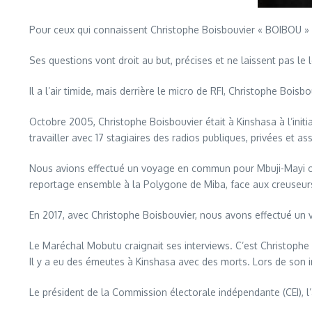
Pour ceux qui connaissent Christophe Boisbouvier « BOIBOU » est
Ses questions vont droit au but, précises et ne laissent pas le
Il a l’air timide, mais derrière le micro de RFI, Christophe Boisb
Octobre 2005, Christophe Boisbouvier était à Kinshasa à l’initi
travailler avec 17 stagiaires des radios publiques, privées et as
Nous avions effectué un voyage en commun pour Mbuji-Mayi où 
reportage ensemble à la Polygone de Miba, face aux creuseurs 
En 2017, avec Christophe Boisbouvier, nous avons effectué un 
Le Maréchal Mobutu craignait ses interviews. C’est Christophe Bo
Il y a eu des émeutes à Kinshasa avec des morts. Lors de son i
Le président de la Commission électorale indépendante (CEI), l’