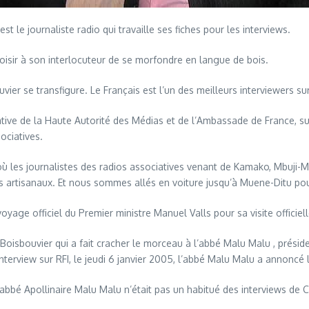
 le journaliste radio qui travaille ses fiches pour les interviews.
 loisir à son interlocuteur de se morfondre en langue de bois.
ouvier se transfigure. Le Français est l’un des meilleurs interviewers sur
ative de la Haute Autorité des Médias et de l’Ambassade de France, sur
sociatives.
les journalistes des radios associatives venant de Kamako, Mbuji-Ma
artisanaux. Et nous sommes allés en voiture jusqu’à Muene-Ditu pour 
voyage officiel du Premier ministre Manuel Valls pour sa visite offic
isbouvier qui a fait cracher le morceau à l’abbé Malu Malu , président 
nterview sur RFI, le jeudi 6 janvier 2005, l’abbé Malu Malu a annoncé 
abbé Apollinaire Malu Malu n’était pas un habitué des interviews de Ch