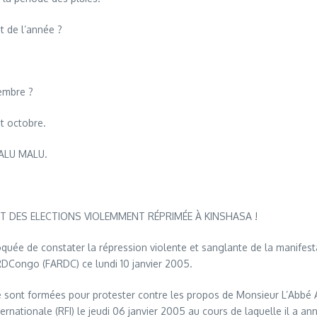
 de l’année ?
embre ?
t octobre.
MALU MALU.
T DES ELECTIONS VIOLEMMENT RÉPRIMÉE À KINSHASA !
oquée de constater la répression violente et sanglante de la manifest
a RDCongo (FARDC) ce lundi 10 janvier 2005.
e sont formées pour protester contre les propos de Monsieur L’Abbé A
ternationale (RFI) le jeudi 06 janvier 2005 au cours de laquelle il a 