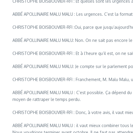
CHRISTOPHE BOISBOUVIER-RFI : Et quelles sont les urgences a
ABBÉ APOLLINAIRE MALU MALU : Les urgences. C’est la formation et 
CHRISTOPHE BOISBOUVIER-RFI :Oui, parce que jusqu’aujourd’hui,
ABBÉ APOLLINAIRE MALU MALU: Non. On ne sait pas encore le
CHRISTOPHE BOISBOUVIER-RFI : Et à l’heure qu’il est, on ne sait
ABBÉ APOLLINAIRE MALU MALU: Je compte sur le parlement pour q
CHRISTOPHE BOISBOUVIER-RFI : Franchement, M. Malu Malu, une é
ABBÉ APOLLINAIRE MALU MALU : C’est possible. Ça dépend du nombr
moyen de rattraper le temps perdu.
CHRISTOPHE BOISBOUVIER-RFI : Donc, à votre avis, il vaut mieu
ABBÉ APOLLINAIRE MALU MALU : il vaut mieux combiner tous les scr
Nous voudrions terminer avant octobre. Il ne faut pas attendre