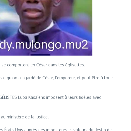
e comportent en César dans les églisettes.
te qu’on ait gardé de César, l’empereur, et peut-être à tort :
LISTES Luba Kasaïens imposent à leurs fidèles avec
au ministère de la justice.
es États-Unis auprès des imposteurs et voleurs du destin de