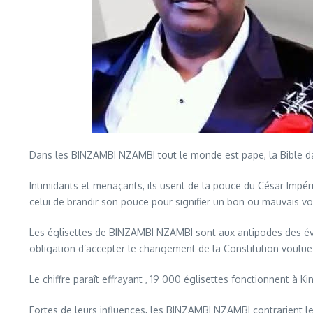
Dans les BINZAMBI NZAMBI tout le monde est pape, la Bible 
Intimidants et menaçants, ils usent de la pouce du César Impéria
celui de brandir son pouce pour signifier un bon ou mauvais vou
Les églisettes de BINZAMBI NZAMBI sont aux antipodes des é
obligation d’accepter le changement de la Constitution voulue
Le chiffre paraît effrayant , 19 000 églisettes fonctionnent à K
Fortes de leurs influences, les BINZAMBI NZAMBI contrarient le