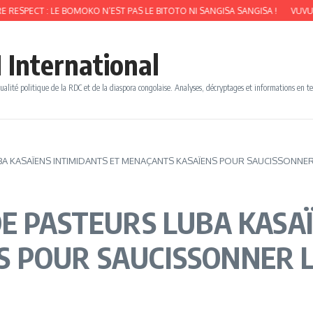
: LE BOMOKO N’EST PAS LE BITOTO NI SANGISA SANGISA !
VUVUZELA MUSI
 International
ualité politique de la RDC et de la diaspora congolaise. Analyses, décryptages et informations en t
BA KASAÏENS INTIMIDANTS ET MENAÇANTS KASAÏENS POUR SAUCISSONNER
DE PASTEURS LUBA KASA
 POUR SAUCISSONNER L