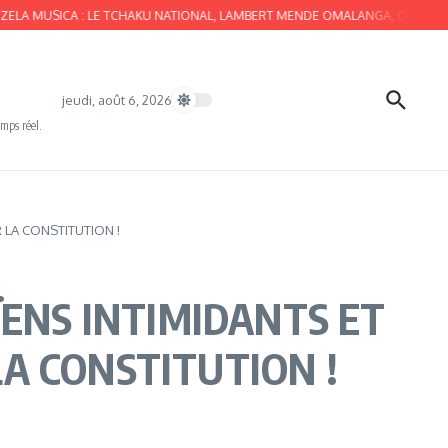
CA : LE TCHAKU NATIONAL, LAMBERT MENDE OMALANGA, QUATTRO VUVUZELA,
jeudi, août 6, 2026
emps réel.
 LA CONSTITUTION !
ÏENS INTIMIDANTS ET
A CONSTITUTION !