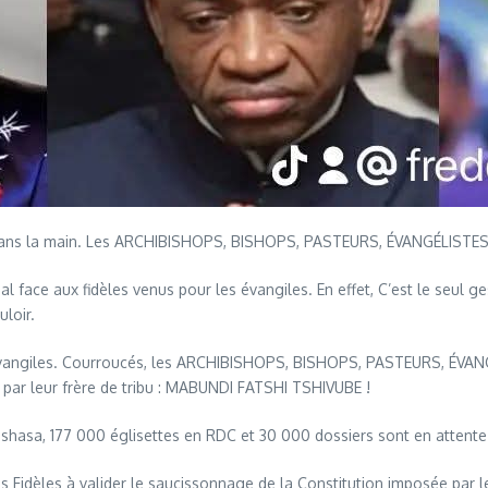
dans la main. Les ARCHIBISHOPS, BISHOPS, PASTEURS, ÉVANGÉLISTES s
l face aux fidèles venus pour les évangiles. En effet, C’est le seul ges
loir.
vangiles. Courroucés, les ARCHIBISHOPS, BISHOPS, PASTEURS, ÉVANGÉ
 par leur frère de tribu : MABUNDI FATSHI TSHIVUBE !
inshasa, 177 000 églisettes en RDC et 30 000 dossiers sont en attente 
s Fidèles à valider le saucissonnage de la Constitution imposée par l