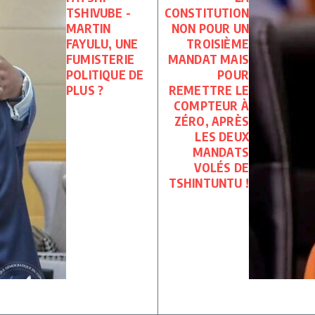
TSHIVUBE -
CONSTITUTION
MARTIN
NON POUR UN
FAYULU, UNE
TROISIÈME
FUMISTERIE
MANDAT MAIS
POLITIQUE DE
POUR
PLUS ?
REMETTRE LE
COMPTEUR À
ZÉRO, APRÈS
LES DEUX
MANDATS
VOLÉS DE
TSHINTUNTU !