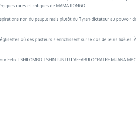
atégiques rares et critiques de MAMA KONGO.
spirations non du peuple mais plutôt du Tyran-dictateur au pouvoir de
isettes où des pasteurs s’enrichissent sur le dos de leurs fidèles. À 
uflé pour Félix TSHILOMBO TSHINTUNTU L’AFFABULOCRATRE MUANA MBOKA