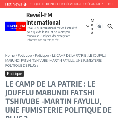
Aller au contenu
Hot News
QU’EST-CE QUE LE KONGO ? D’OÙ VIENT-IL ? OÙ VA-T-IL ?
DU GANG
Reveil-FM
M
International
e
n
Reveil-FM International couvre l'actualité
u
politique de la RDC et de la diaspora
congolaise. Analyses, décryptages et
informations en temps réel.
Home
/
Politique
/
Politique
/
LE CAMP DE LA PATRIE : LE JOUFFLU
MABUNDI FATSHI TSHIVUBE -MARTIN FAYULU, UNE FUMISTERIE
POLITIQUE DE PLUS ?
Politique
LE CAMP DE LA PATRIE : LE
JOUFFLU MABUNDI FATSHI
TSHIVUBE -MARTIN FAYULU,
UNE FUMISTERIE POLITIQUE DE