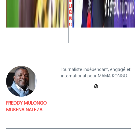
U
I
É
O
E
N
!
!
Journaliste indépendant, engagé et
international pour MAMA KONGO.
FREDDY MULONGO
MUKENA NALEZA