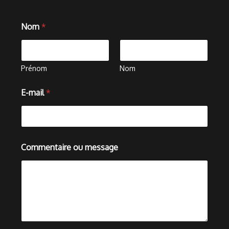
Nom
*
Prénom
Nom
m
E-mail
*
e
s
s
a
g
e
Commentaire ou message
m
e
s
s
a
g
e
*