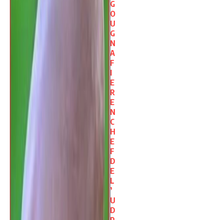
G
O
U
G
N
A
F
I
E
R
E
N
C
H
E
F
D
E
L
’
U
D
P