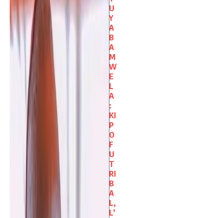
U
Y
A
B
A
M
W
E
L
A
:
KI
P
O
F
U
T
RI
B
A
L,
L’