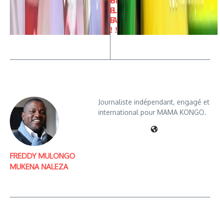
U
BI
B
L
E
A
!
!
Journaliste indépendant, engagé et
international pour MAMA KONGO.
FREDDY MULONGO
MUKENA NALEZA