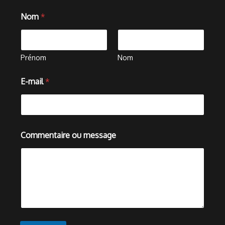
Nom
*
Prénom
Nom
E-mail
*
C
Commentaire ou message
o
m
m
e
n
t
a
i
r
e