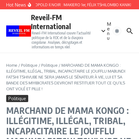
Aller au contenu
Hot News
CRUEL LÉOPOLD Il NOIR : MAKIERO 1er, FÉLIX TSHILOMBO KANIKI T
Reveil-FM
M
International
e
n
Reveil-FM International couvre l'actualité
u
politique de la RDC et de la diaspora
congolaise. Analyses, décryptages et
informations en temps réel.
Home
/
Politique
/
Politique
/
MARCHAND DE MAMA KONGO :
ILLÉGITIME, ILLÉGAL, TRIBAL, INCAPACITAIRE LE JOUFFLU MABUNDI
FATSHI TSHIVUBE NE SERA JAMAIS LE SÉNATEUR À VIE, LUI ET SA
BANDE DES MIYIBICRATES DEVRONT RESTITUER TOUT CE QU’ILS
ONT VOLÉ ET PILLE !
Politique
MARCHAND DE MAMA KONGO :
ILLÉGITIME, ILLÉGAL, TRIBAL,
INCAPACITAIRE LE JOUFFLU