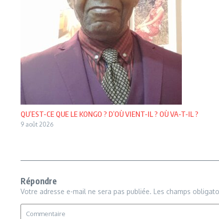
QU’EST-CE QUE LE KONGO ? D’OÙ VIENT-IL ? OÙ VA-T-IL ?
9 août 2026
Répondre
Votre adresse e-mail ne sera pas publiée.
Les champs obligato