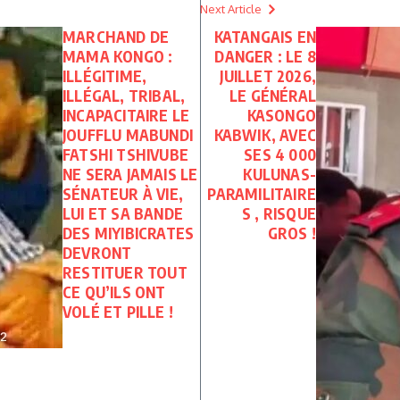
Next Article
MARCHAND DE
KATANGAIS EN
MAMA KONGO :
DANGER : LE 8
ILLÉGITIME,
JUILLET 2026,
ILLÉGAL, TRIBAL,
LE GÉNÉRAL
INCAPACITAIRE LE
KASONGO
JOUFFLU MABUNDI
KABWIK, AVEC
FATSHI TSHIVUBE
SES 4 000
NE SERA JAMAIS LE
KULUNAS-
SÉNATEUR À VIE,
PARAMILITAIRE
LUI ET SA BANDE
S , RISQUE
DES MIYIBICRATES
GROS !
DEVRONT
RESTITUER TOUT
CE QU’ILS ONT
VOLÉ ET PILLE !