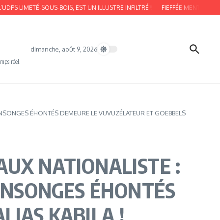
TÉ-SOUS-BOIS, EST UN ILLUSTRE INFILTRÉ !
FIEFFÉE MENTEUSE COMME S
dimanche, août 9, 2026
emps réel.
ENSONGES ÉHONTÉS DEMEURE LE VUVUZÉLATEUR ET GOEBBELS
UX NATIONALISTE :
ENSONGES ÉHONTÉS
IAS KABILA !