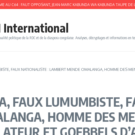
4 : FAUT OPPOSANT, JEAN-MARC KABUNDA WA KABUNDA TAUPE DE L’UDPS LIME
 International
ualité politique de la RDC et de la diaspora congolaise. Analyses, décryptages et informations en t
ISTE, FAUX NATIONALISTE : LAMBERT MENDE OMALANGA, HOMME DES M
, FAUX LUMUMBISTE, FA
LANGA, HOMME DES M
TEUR ET GOEBBELS D’AL