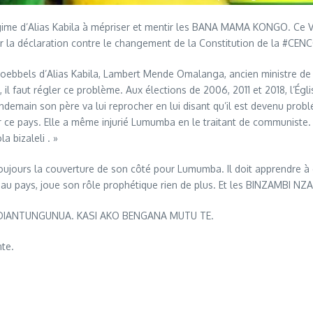
régime d’Alias Kabila à mépriser et mentir les BANA MAMA KONGO. Ce Ve
la déclaration contre le changement de la Constitution de la #CEN
Goebbels d’Alias Kabila, Lambert Mende Omalanga, ancien ministre de
 il faut régler ce problème. Aux élections de 2006, 2011 et 2018, l’É
ndemain son père va lui reprocher en lui disant qu’il est devenu probl
r ce pays. Elle a même injurié Lumumba en le traitant de communist
a bizaleli . »
ujours la couverture de son côté pour Lumumba. Il doit apprendre à e
au pays, joue son rôle prophétique rien de plus. Et les BINZAMBI NZAM
 DIANTUNGUNUA. KASI AKO BENGANA MUTU TE.
te.