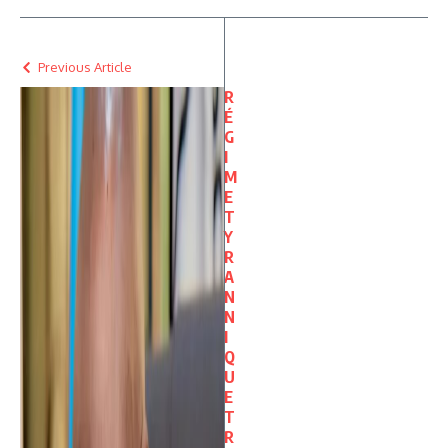
Previous Article
R
É
G
I
M
E
T
Y
R
A
N
N
I
Q
U
E
T
R