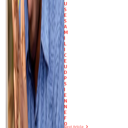
U
S
E
S
A
M
I
L
I
C
E
U
D
P
S
I
E
N
N
E
F
O
Next Article