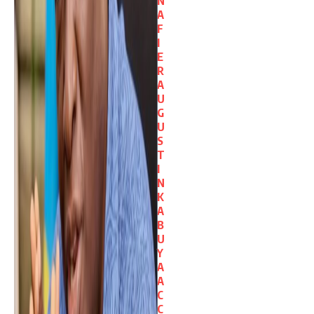
N
A
F
I
E
R
A
U
G
U
S
T
I
N
K
A
B
U
Y
A
A
C
C