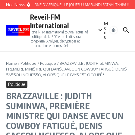
Aller au contenu
Hot News
ALLEMAGNE D’AFRIQUE : LE JOUFFLU MABUNDI FATSHI TSHIVUBE 
Reveil-FM
M
International
e
n
Reveil-FM International couvre l'actualité
u
politique de la RDC et de la diaspora
congolaise. Analyses, décryptages et
informations en temps réel.
Home
/
Politique
/
Politique
/
BRAZZAVILLE : JUDITH SUMINWA,
PREMIÈRE MINISTRE QUI DANSE AVEC UN COWBOY FATIGUÉ, DENIS
SASSOU NGUESSO, ALORS QUE LE PAYS EST OCCUPÉ !
Politique
BRAZZAVILLE : JUDITH
SUMINWA, PREMIÈRE
MINISTRE QUI DANSE AVEC UN
COWBOY FATIGUÉ, DENIS