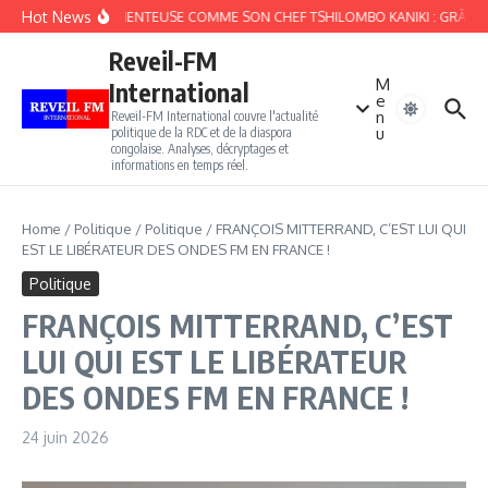
Aller au contenu
Hot News
FIEFFÉE MENTEUSE COMME SON CHEF TSHILOMBO KANIKI : GRÂCE KU
Reveil-FM
M
International
e
n
Reveil-FM International couvre l'actualité
u
politique de la RDC et de la diaspora
congolaise. Analyses, décryptages et
informations en temps réel.
Home
/
Politique
/
Politique
/
FRANÇOIS MITTERRAND, C’EST LUI QUI
EST LE LIBÉRATEUR DES ONDES FM EN FRANCE !
Politique
FRANÇOIS MITTERRAND, C’EST
LUI QUI EST LE LIBÉRATEUR
DES ONDES FM EN FRANCE !
24 juin 2026