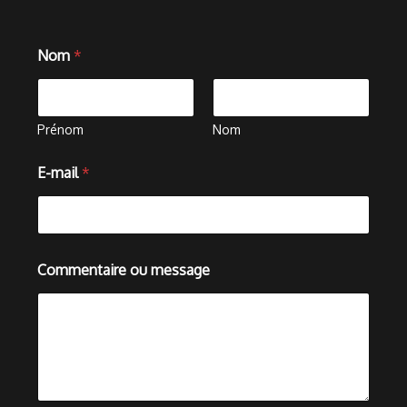
Nom
*
Prénom
Nom
C
E-mail
*
o
m
m
e
n
t
Commentaire ou message
a
i
r
e
o
u
*