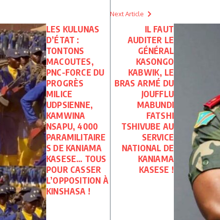
Next Article
LES KULUNAS
IL FAUT
D’ÉTAT :
AUDITER LE
TONTONS
GÉNÉRAL
MACOUTES,
KASONGO
PNC-FORCE DU
KABWIK, LE
PROGRÈS
BRAS ARMÉ DU
MILICE
JOUFFLU
UDPSIENNE,
MABUNDI
KAMWINA
FATSHI
NSAPU, 4000
TSHIVUBE AU
PARAMILITAIRE
SERVICE
S DE KANIAMA
NATIONAL DE
KASESE… TOUS
KANIAMA
POUR CASSER
KASESE !
L’OPPOSITION À
KINSHASA !