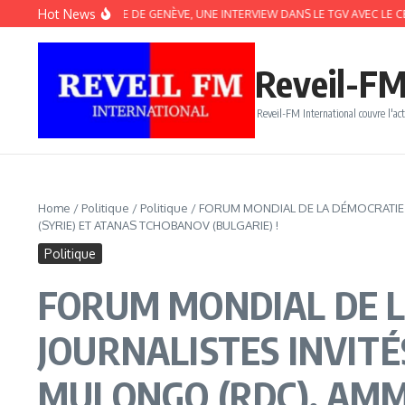
Aller au contenu
Hot News
LON DU LIVRE DE GENÈVE, UNE INTERVIEW DANS LE TGV AVEC LE CÉLÈBRE AL
Reveil-FM
Reveil-FM International couvre l'act
Home
/
Politique
/
Politique
/
FORUM MONDIAL DE LA DÉMOCRATIE :
(SYRIE) ET ATANAS TCHOBANOV (BULGARIE) !
Politique
FORUM MONDIAL DE LA
JOURNALISTES INVITÉ
MULONGO (RDC), AMM