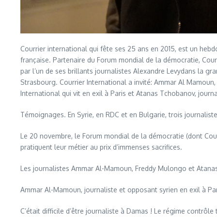
Courrier international qui fête ses 25 ans en 2015, est un hebdo
française. Partenaire du Forum mondial de la démocratie, Courri
par l’un de ses brillants journalistes Alexandre Levydans la gr
Strasbourg. Courrier International a invité: Ammar Al Mamoun, j
International qui vit en exil à Paris et Atanas Tchobanov, jour
Témoignages. En Syrie, en RDC et en Bulgarie, trois journaliste
Le 20 novembre, le Forum mondial de la démocratie (dont Courr
pratiquent leur métier au prix d’immenses sacrifices.
Les journalistes Ammar Al-Mamoun, Freddy Mulongo et Atanas
Ammar Al-Mamoun, journaliste et opposant syrien en exil à Par
C’était difficile d’être journaliste à Damas ! Le régime contrôl