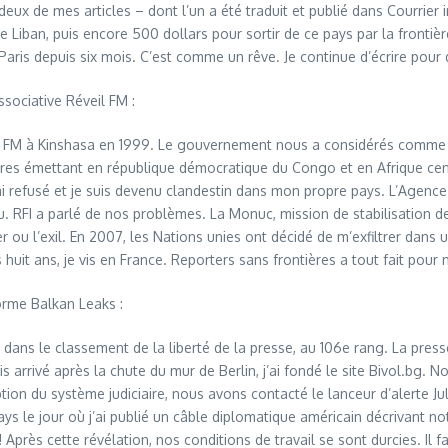
de mes articles – dont l’un a été traduit et publié dans Courrier intern
e Liban, puis encore 500 dollars pour sortir de ce pays par la frontièr
 à Paris depuis six mois. C’est comme un rêve. Je continue d’écrire pour
sociative Réveil FM :
veil FM à Kinshasa en 1999. Le gouvernement nous a considérés comme
libres émettant en république démocratique du Congo et en Afrique ce
J’ai refusé et je suis devenu clandestin dans mon propre pays. L’Agen
FI a parlé de nos problèmes. La Monuc, mission de stabilisation des 
ner ou l’exil. En 2007, les Nations unies ont décidé de m’exfiltrer dan
s huit ans, je vis en France. Reporters sans frontières a tout fait pour
orme Balkan Leaks :
e dans le classement de la liberté de la presse, au 106e rang. La pr
s arrivé après la chute du mur de Berlin, j’ai fondé le site Bivol.bg
ption du système judiciaire, nous avons contacté le lanceur d’alerte 
ays le jour où j’ai publié un câble diplomatique américain décrivant n
 Après cette révélation, nos conditions de travail se sont durcies. Il 