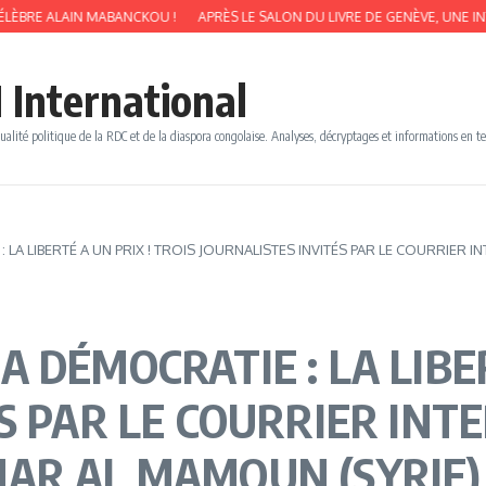
AIN MABANCKOU !
APRÈS LE SALON DU LIVRE DE GENÈVE, UNE INTERVIEW D
 International
ualité politique de la RDC et de la diaspora congolaise. Analyses, décryptages et informations en t
 LA LIBERTÉ A UN PRIX ! TROIS JOURNALISTES INVITÉS PAR LE COURRIE
 DÉMOCRATIE : LA LIBER
S PAR LE COURRIER INT
AR AL MAMOUN (SYRIE)