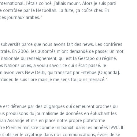
ational. J’étais coincé, j’allais mourir. Alors je suis parti
e contrôlée par le Hezbollah. La fuite, ça coûte cher. En
 des journaux arabes.”
 subversifs parce que nous avons fait des news. Les confrères
ntrale. En 2006, les autorités m’ont demandé de passer un mot
ce nationale du renseignement, qui est la Gestapo du régime,
Nations unies, a voulu savoir ce qui s’était passé. Je
s un avion vers New Delhi, qui transitait par Entebbe [Ouganda].
 m’aider. Je suis libre mais je me sens toujours menacé.”
esse est détenue par des oligarques qui demeurent proches du
. Nous produisons du journalisme de données en épluchant les
Julian Assange et mis en place notre propre plateforme
otre Premier ministre comme un bandit, dans les années 1990. Il
faut utiliser le cryptage dans nos communications, éviter de se