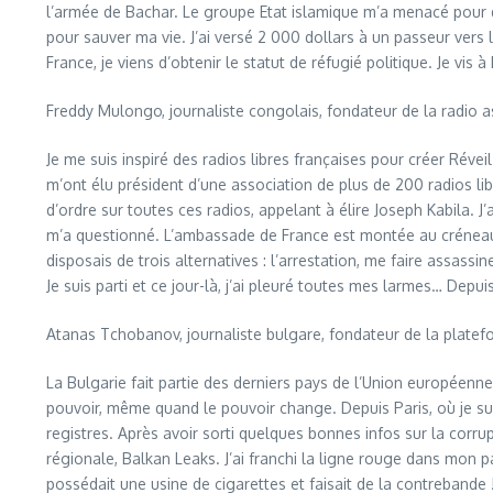
l’armée de Bachar. Le groupe Etat islamique m’a menacé pour deux 
pour sauver ma vie. J’ai versé 2 000 dollars à un passeur vers l
France, je viens d’obtenir le statut de réfugié politique. Je vis
Freddy Mulongo, journaliste congolais, fondateur de la radio as
Je me suis inspiré des radios libres françaises pour créer Ré
m’ont élu président d’une association de plus de 200 radios 
d’ordre sur toutes ces radios, appelant à élire Joseph Kabila. 
m’a questionné. L’ambassade de France est montée au créneau. R
disposais de trois alternatives : l’arrestation, me faire assassi
Je suis parti et ce jour-là, j’ai pleuré toutes mes larmes… Depui
Atanas Tchobanov, journaliste bulgare, fondateur de la platef
La Bulgarie fait partie des derniers pays de l’Union européenn
pouvoir, même quand le pouvoir change. Depuis Paris, où je sui
registres. Après avoir sorti quelques bonnes infos sur la corru
régionale, Balkan Leaks. J’ai franchi la ligne rouge dans mon p
possédait une usine de cigarettes et faisait de la contrebande !