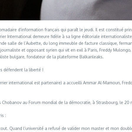
madaire d’information français qui paraît le jeudi. Il est constitué pr
er International demeure fidèle à sa ligne éditoriale internationaliste
ande salle de l’Aubette, du long immeuble de facture classique, fermant
ournaliste et opposant syrien qui vit en exil à Paris, Freddy Mulongo
naliste bulgare, fondateur de la plateforme Balkanleaks.
s défendent la liberté !
ier international est partenaire) a accueilli Ammar Al-Mamoun, Fred
 Chobanov au Forum mondial de la démocratie, à Strasbourg, le 20
is :
e tout. Quand l’université a refusé de valider mon master et mon double