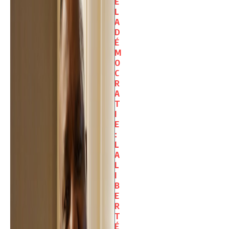
E
L
A
D
É
M
O
C
R
A
T
I
E
:
L
A
L
I
B
E
R
T
É