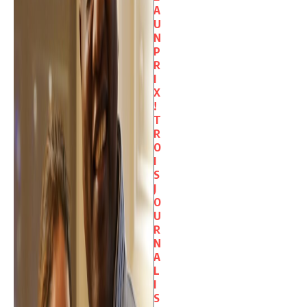
A
U
N
P
R
I
X
!
T
R
O
I
S
J
O
U
R
N
A
L
I
S