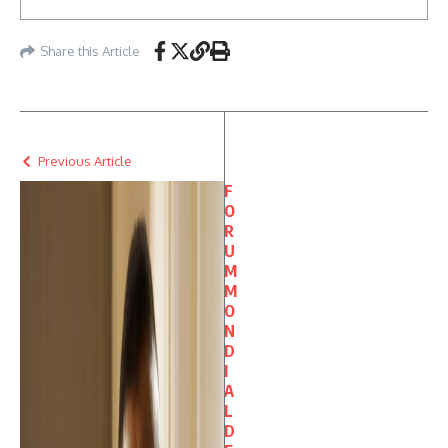
Share this Article
Previous Article
F
O
R
U
M
M
O
N
D
I
A
L
D