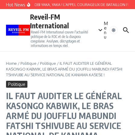
Aller au contenu
Hot News
SOKI BALOBI YAKA, YAKA ! L’APPEL COURAGEUX DE BATAILLON FRONT
Reveil-FM
M
International
e
n
Reveil-FM International couvre l'actualité
u
politique de la RDC et de la diaspora
congolaise. Analyses, décryptages et
informations en temps réel.
Home
/
Politique
/
Politique
/
IL FAUT AUDITER LE GÉNÉRAL
KASONGO KABWIK, LE BRAS ARMÉ DU JOUFFLU MABUNDI FATSHI
TSHIVUBE AU SERVICE NATIONAL DE KANIAMA KASESE !
Politique
IL FAUT AUDITER LE GÉNÉRAL
KASONGO KABWIK, LE BRAS
ARMÉ DU JOUFFLU MABUNDI
FATSHI TSHIVUBE AU SERVICE