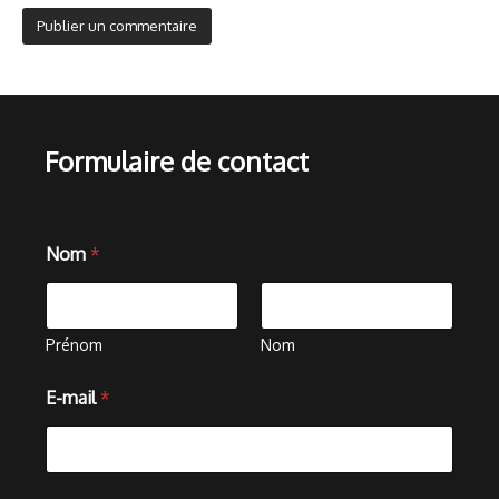
Formulaire de contact
Nom
*
Prénom
Nom
*
E-mail
*
E
-
m
a
i