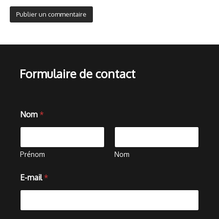
Formulaire de contact
Nom
*
Prénom
Nom
C
E-mail
*
o
m
m
e
n