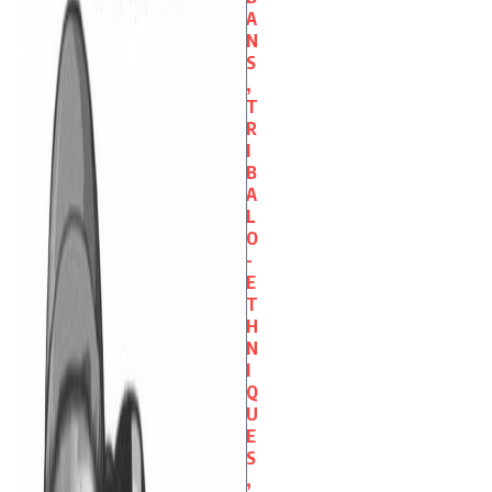
A
N
S
,
T
R
I
B
A
L
O
-
E
T
H
N
I
Q
U
E
S
,