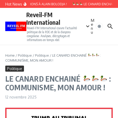
Aller au contenu
Hot News
10 QUESTIONS À ALAIN BOLODJA !
LE CANARD ENCHAINÉ : 
Reveil-FM
M
International
e
n
Reveil-FM International couvre l'actualité
u
politique de la RDC et de la diaspora
congolaise. Analyses, décryptages et
informations en temps réel.
Home
/
Politique
/
Politique
/
LE CANARD ENCHAINÉ
:
COMMUNISME, MON AMOUR !
Politique
LE CANARD ENCHAINÉ
:
COMMUNISME, MON AMOUR !
12 novembre 2025