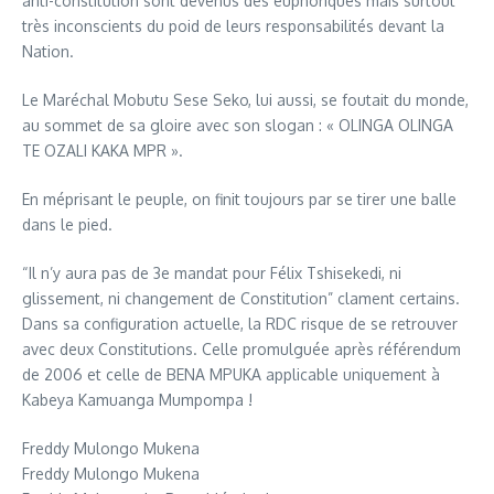
anti-constitution sont devenus des euphoriques mais surtout
très inconscients du poid de leurs responsabilités devant la
Nation.
Le Maréchal Mobutu Sese Seko, lui aussi, se foutait du monde,
au sommet de sa gloire avec son slogan : « OLINGA OLINGA
TE OZALI KAKA MPR ».
En méprisant le peuple, on finit toujours par se tirer une balle
dans le pied.
“Il n’y aura pas de 3e mandat pour Félix Tshisekedi, ni
glissement, ni changement de Constitution” clament certains.
Dans sa configuration actuelle, la RDC risque de se retrouver
avec deux Constitutions. Celle promulguée après référendum
de 2006 et celle de BENA MPUKA applicable uniquement à
Kabeya Kamuanga Mumpompa !
Freddy Mulongo Mukena
Freddy Mulongo Mukena