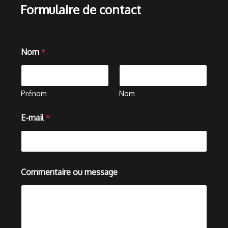
Formulaire de contact
E
Nom
*
-
m
a
i
l
Prénom
Nom
E
-
E-mail
*
m
a
i
l
E
-
Commentaire ou message
m
a
i
l