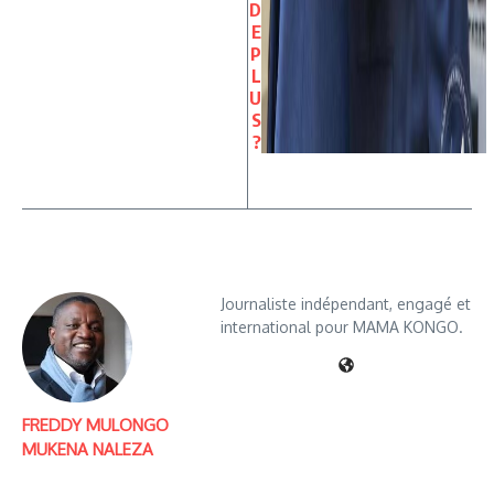
D
E
P
L
U
S
?
Journaliste indépendant, engagé et
international pour MAMA KONGO.
FREDDY MULONGO
MUKENA NALEZA