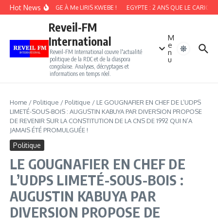
Aller au contenu
Hot News
HOMMAGE À Me LIRIS KWEBE !
EGYPTE : 2 ANS QUE LE CARICATU
Reveil-FM
M
International
e
n
Reveil-FM International couvre l'actualité
u
politique de la RDC et de la diaspora
congolaise. Analyses, décryptages et
informations en temps réel.
Home
/
Politique
/
Politique
/
LE GOUGNAFIER EN CHEF DE L’UDPS
LIMETÉ-SOUS-BOIS : AUGUSTIN KABUYA PAR DIVERSION PROPOSE
DE REVENIR SUR LA CONSTITUTION DE LA CNS DE 1992 QUI N’A
JAMAIS ÉTÉ PROMULGUÉE !
Politique
LE GOUGNAFIER EN CHEF DE
L’UDPS LIMETÉ-SOUS-BOIS :
AUGUSTIN KABUYA PAR
DIVERSION PROPOSE DE